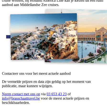
cruise wensen, bij Holland America Line kan je kiezen uit een ruim
aanbod aan Middellandse Zee cruises.
Contacteer ons voor het meest actuele aanbod
De vermelde prijzen en data zijn geldig op het moment van
publicatie, maar kunnen wijzigen.
Neem contact met ons op
via
03 653 43 23
of
info@brasschaattravel.be
voor de meest actuele prijzen en
beschikbaarheden.