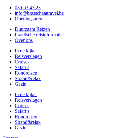
03 653.43.23
info@brasschaattravel.be
Openingsuren
Duurzaam Reizen
Praktische reisinformatie
Over ons
In de kijker
Reisverslagen
Cruises
Safari’s
Rondreizen
Strand&relax
Gezin
In de kijker
Reisverslagen
Cruises
Safari’s
Rondreizen
Strand&relax
Gezin